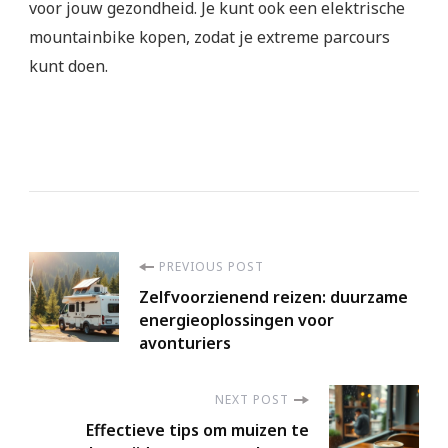
voor jouw gezondheid. Je kunt ook een elektrische
mountainbike kopen, zodat je extreme parcours
kunt doen.
Post
PREVIOUS POST
Zelfvoorzienend reizen: duurzame
Navigation
energieoplossingen voor
avonturiers
NEXT POST
Effectieve tips om muizen te